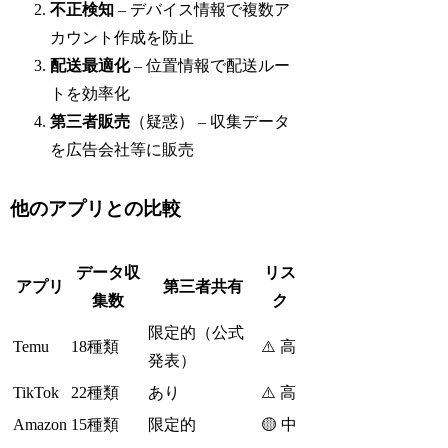
不正検知
– デバイス情報で複数ア
カウント作成を防止
配送最適化
– 位置情報で配送ルー
トを効率化
第三者販売
（疑惑） – 収集データ
を広告会社等に販売
他のアプリとの比較
データ収
リス
アプリ
第三者共有
集数
ク
限定的（公式
Temu
18種類
⚠️ 高
発表）
TikTok
22種類
あり
⚠️ 高
Amazon
15種類
限定的
🟡 中