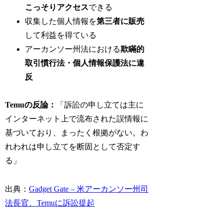
こっそりアクセス
できる
収集した個人情報を
第三者に販売
して利益を得ている
アーカンソー州法における
欺瞞的
取引慣行法・個人情報保護法に違
反
Temuの反論：
「訴訟の申し立ては主に
インターネット上で流布された誤情報に
基づいており、まったく根拠がない。わ
れわれは申し立てを断固として否定す
る」
出典：
Gadget Gate – 米アーカンソー州司
法長官、Temuに訴訟提起