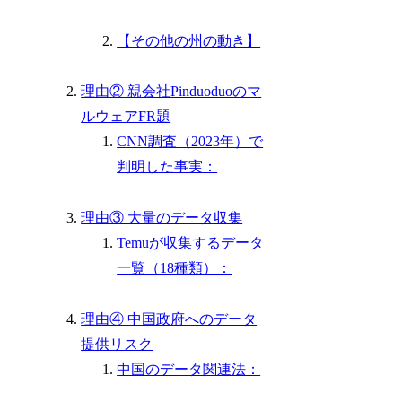
【その他の州の動き】
理由② 親会社Pinduoduoのマ
ルウェアFR題
CNN調査（2023年）で
判明した事実：
理由③ 大量のデータ収集
Temuが収集するデータ
一覧（18種類）：
理由④ 中国政府へのデータ
提供リスク
中国のデータ関連法：