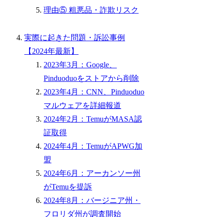
理由⑤ 粗悪品・詐欺リスク
実際に起きた問題・訴訟事例
【2024年最新】
2023年3月：Google、
Pinduoduoをストアから削除
2023年4月：CNN、Pinduoduo
マルウェアを詳細報道
2024年2月：TemuがMASA認
証取得
2024年4月：TemuがAPWG加
盟
2024年6月：アーカンソー州
がTemuを提訴
2024年8月：バージニア州・
フロリダ州が調査開始