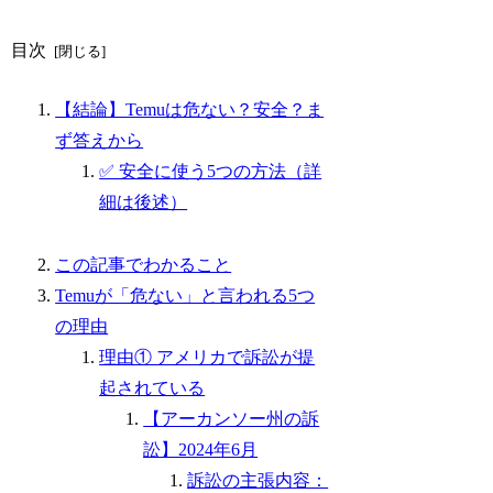
目次
【結論】Temuは危ない？安全？ま
ず答えから
✅ 安全に使う5つの方法（詳
細は後述）
この記事でわかること
Temuが「危ない」と言われる5つ
の理由
理由① アメリカで訴訟が提
起されている
【アーカンソー州の訴
訟】2024年6月
訴訟の主張内容：