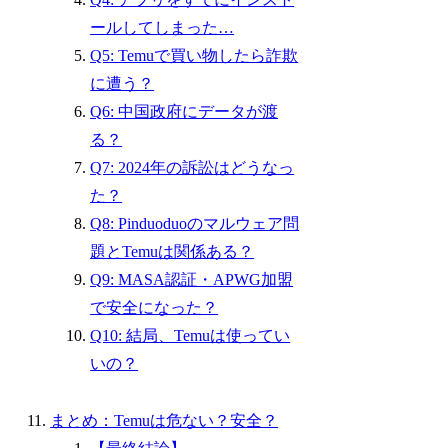
ールしてしまった…
Q5: Temuで買い物したら詐欺
に遭う？
Q6: 中国政府にデータが渡
る？
Q7: 2024年の訴訟はどうなっ
た？
Q8: Pinduoduoのマルウェア問
題とTemuは関係ある？
Q9: MASA認証・APWG加盟
で安全になった？
Q10: 結局、Temuは使ってい
いの？
まとめ：Temuは危ない？安全？