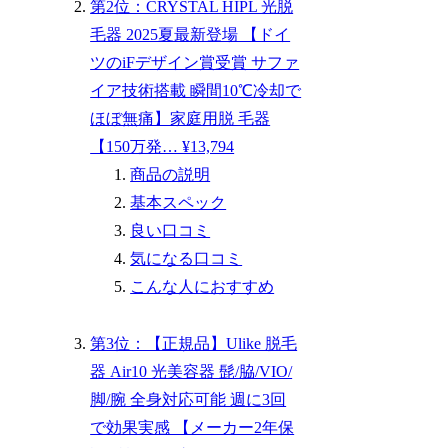
第2位：CRYSTAL HIPL 光脱
毛器 2025夏最新登場 【ドイ
ツのiFデザイン賞受賞 サファ
イア技術搭載 瞬間10℃冷却で
ほぼ無痛】家庭用脱 毛器
【150万発… ¥13,794
商品の説明
基本スペック
良い口コミ
気になる口コミ
こんな人におすすめ
第3位：【正規品】Ulike 脱毛
器 Air10 光美容器 髭/脇/VIO/
脚/腕 全身対応可能 週に3回
で効果実感 【メーカー2年保