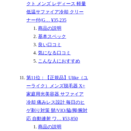
クト メンズ レディース 軽量
低温サファイア冷却 クリー
ナー付(G… ¥35,235
商品の説明
基本スペック
良い口コミ
気になる口コミ
こんな人におすすめ
第11位：【正規品】Ulike（ユ
ーライク）メンズ脱毛器 X+
家庭用光美容器 サファイア
冷却 痛みレス設計 毎日のヒ
ゲ剃り対策 髭/VIO/脇/脚/腕対
応 自動連射 ワ… ¥53,850
商品の説明