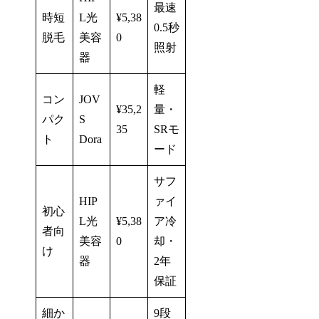
最速
時短
L光
¥5,38
0.5秒
脱毛
美容
0
照射
器
軽
コン
JOV
¥35,2
量・
パク
S
35
SRモ
ト
Dora
ード
サフ
HIP
ァイ
初心
L光
¥5,38
ア冷
者向
美容
0
却・
け
器
2年
保証
細か
9段