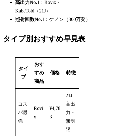
高出力No.1
：Rovix・
KabeTobi（21J）
照射回数No.1
：ケノン（300万発）
タイプ別おすすめ早見表
おす
タイ
すめ
価格
特徴
プ
商品
21J
コス
高出
Rovi
¥4,78
パ最
力・
x
3
強
無制
限