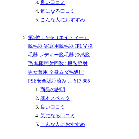
良い口コミ
気になる口コミ
こんな人におすすめ
第5位：Yete（エイティー）
脱毛器 家庭用脱毛器 IPL光脱
毛器 レディー脱毛器 冷感脱
毛 無限照射回数 5段階照射
男女兼用 全身ムダ毛処理
PSE安全認証済み … ¥17,885
商品の説明
基本スペック
良い口コミ
気になる口コミ
こんな人におすすめ