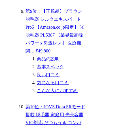
第9位：【正規品】ブラウン
脱毛器 シルクエキスパート
Pro5 【Amazon.co.jp限定】 光
脱毛器 PL5387 【業界最高峰
パワー x 刺激レス】 医療機
関… ¥49,800
商品の説明
基本スペック
良い口コミ
気になる口コミ
こんな人におすすめ
第10位：JOVS Dora SRモード
搭載 脱毛器 家庭用 光美容器
VIO対応 だつもうき コンパ