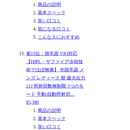
商品の説明
基本スペック
良い口コミ
気になる口コミ
こんな人におすすめ
第15位：脱毛器 VIO対応
【HIPL・サファイア冷却技
術でほぼ無痛】 光脱毛器 メ
ンズ レディース 髭 最大出力
21J 照射回数無制限 5つのモ
ード 手動/自動照射切…
¥5,380
商品の説明
基本スペック
良い口コミ