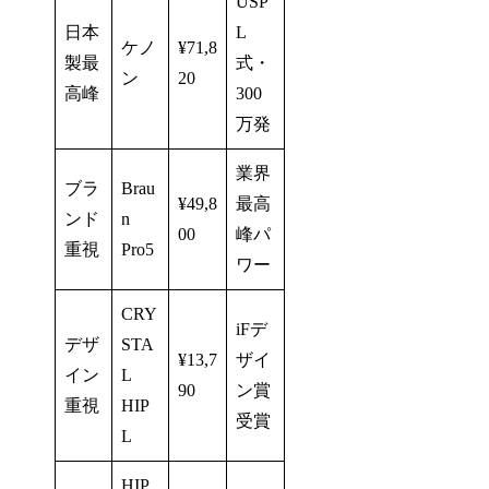
USP
日本
L
ケノ
¥71,8
製最
式・
ン
20
高峰
300
万発
業界
ブラ
Brau
¥49,8
最高
ンド
n
00
峰パ
重視
Pro5
ワー
CRY
iFデ
デザ
STA
¥13,7
ザイ
イン
L
90
ン賞
重視
HIP
受賞
L
HIP