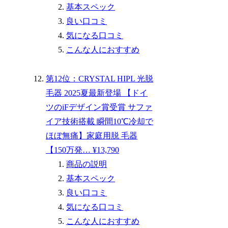
基本スペック
良い口コミ
気になる口コミ
こんな人におすすめ
第12位：CRYSTAL HIPL 光脱
毛器 2025夏最新登場 【ドイ
ツのiFデザイン賞受賞 サファ
イア技術搭載 瞬間10℃冷却で
ほぼ無痛】家庭用脱 毛器
【150万発… ¥13,790
商品の説明
基本スペック
良い口コミ
気になる口コミ
こんな人におすすめ