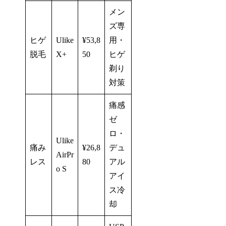
メン
ズ専
ヒゲ
Ulike
¥53,8
用・
脱毛
X+
50
ヒゲ
剃り
対策
痛感
ゼ
ロ・
Ulike
痛み
¥26,8
デュ
AirPr
レス
80
アル
o S
アイ
ス冷
却