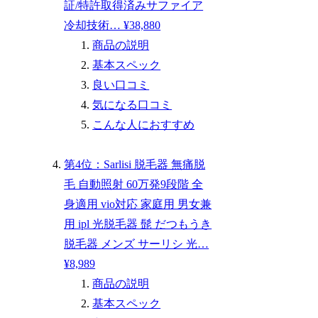
証/特許取得済みサファイア
冷却技術… ¥38,880
商品の説明
基本スペック
良い口コミ
気になる口コミ
こんな人におすすめ
第4位：Sarlisi 脱毛器 無痛脱
毛 自動照射 60万発9段階 全
身適用 vio対応 家庭用 男女兼
用 ipl 光脱毛器 髭 だつもうき
脱毛器 メンズ サーリシ 光…
¥8,989
商品の説明
基本スペック