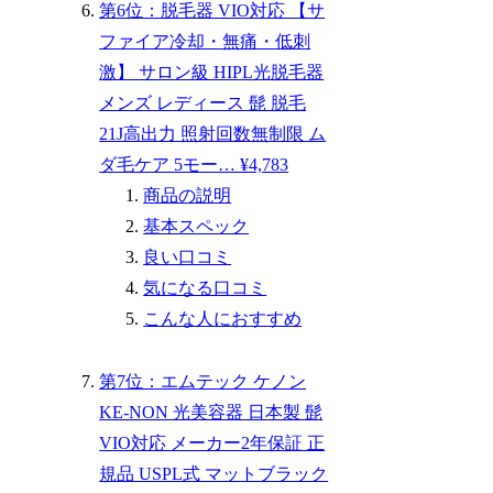
第6位：脱毛器 VIO対応 【サ
ファイア冷却・無痛・低刺
激】 サロン級 HIPL光脱毛器
メンズ レディース 髭 脱毛
21J高出力 照射回数無制限 ム
ダ毛ケア 5モー… ¥4,783
商品の説明
基本スペック
良い口コミ
気になる口コミ
こんな人におすすめ
第7位：エムテック ケノン
KE-NON 光美容器 日本製 髭
VIO対応 メーカー2年保証 正
規品 USPL式 マットブラック