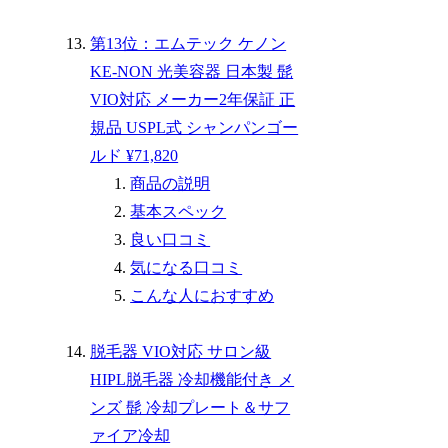
第13位：エムテック ケノン
KE-NON 光美容器 日本製 髭
VIO対応 メーカー2年保証 正
規品 USPL式 シャンパンゴー
ルド ¥71,820
商品の説明
基本スペック
良い口コミ
気になる口コミ
こんな人におすすめ
脱毛器 VIO対応 サロン級
HIPL脱毛器 冷却機能付き メ
ンズ 髭 冷却プレート＆サフ
ァイア冷却