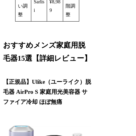
Sarlis
¥8,98
い調
階調
i
9
整
整
おすすめメンズ家庭用脱
毛器15選【詳細レビュー】
【正規品】Ulike（ユーライク）脱
毛器 AirPro S 家庭用光美容器 サ
ファイア冷却 ほぼ無痛