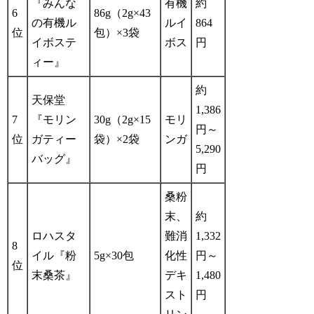
『みんな
有機
約
6
86g（2g×43
の有機ル
ルイ
864
位
包）×3袋
イボステ
ボス
円
ィー』
約
天保堂
1,386
7
『モリン
30g（2g×15
モリ
円～
位
ガティー
袋）×2袋
ンガ
5,290
バッグ』
円
桑粉
末、
約
ロハスタ
難消
1,332
8
イル『粉
5g×30包
化性
円～
位
末桑茶』
デキ
1,480
スト
円