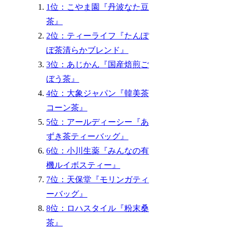
1位：こやま園『丹波なた豆
茶』
2位：ティーライフ『たんぽ
ぽ茶清らかブレンド』
3位：あじかん『国産焙煎ご
ぼう茶』
4位：大象ジャパン『韓美茶
コーン茶』
5位：アールディーシー『あ
ずき茶ティーバッグ』
6位：小川生薬『みんなの有
機ルイボスティー』
7位：天保堂『モリンガティ
ーバッグ』
8位：ロハスタイル『粉末桑
茶』