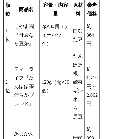
順
容量・内容
原材
参考
商品名
位
量
料
価格
こやま園
2g×30個（テ
約
1
白な
『丹波な
ィーバッ
864
位
た豆
た豆茶』
グ）
円
たん
ぽぽ
ティーラ
約
根、
イフ『た
1,719
2
120g（4g×30
醗酵
んぽぽ茶
円～
位
個）
ギン
清らかブ
2,062
ネ
レンド』
円
ム、
黒豆
約
あじかん
国産
898