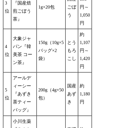
3
『国産焙
1g×20包
ごぼ
円～
位
煎ごぼう
う
1,050
茶』
円
約
大象ジャ
150g（10g×5
とう
1,107
4
パン『韓
バッグ×2
もろ
円～
位
美茶 コー
袋）
こし
1,420
ン茶』
円
アールデ
ィーシー
国産
約
5
200g（4g×50
『あずき
あず
1,180
位
包）
茶ティー
き
円
バッグ』
小川生薬