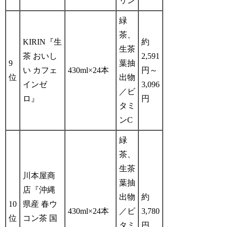
リン
緑
茶、
KIRIN『生
約
生茶
茶 おいし
2,591
9
葉抽
い カフェ
430ml×24本
円～
位
出物
インゼ
3,096
／ビ
ロ』
円
タミ
ンC
緑
茶、
生茶
川本屋商
葉抽
店『沖縄
出物
約
10
県産 春ウ
430ml×24本
／ビ
3,780
位
コン茶 国
タミ
円