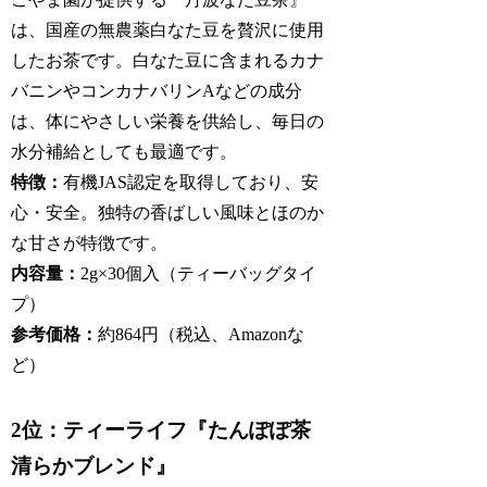
は、国産の無農薬白なた豆を贅沢に使用
したお茶です。白なた豆に含まれるカナ
バニンやコンカナバリンAなどの成分
は、体にやさしい栄養を供給し、毎日の
水分補給としても最適です。
特徴：
有機JAS認定を取得しており、安
心・安全。独特の香ばしい風味とほのか
な甘さが特徴です。
内容量：
2g×30個入（ティーバッグタイ
プ）
参考価格：
約864円（税込、Amazonな
ど）
2位：ティーライフ『たんぽぽ茶
清らかブレンド』