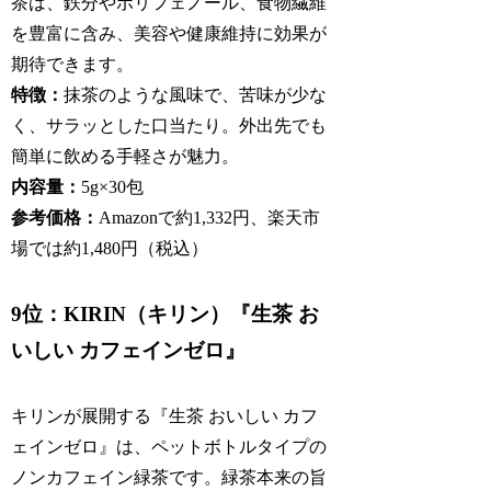
茶は、鉄分やポリフェノール、食物繊維
を豊富に含み、美容や健康維持に効果が
期待できます。
特徴：
抹茶のような風味で、苦味が少な
く、サラッとした口当たり。外出先でも
簡単に飲める手軽さが魅力。
内容量：
5g×30包
参考価格：
Amazonで約1,332円、楽天市
場では約1,480円（税込）
9位：KIRIN（キリン）『生茶 お
いしい カフェインゼロ』
キリンが展開する『生茶 おいしい カフ
ェインゼロ』は、ペットボトルタイプの
ノンカフェイン緑茶です。緑茶本来の旨