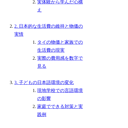
実体験から学んだ心構
え
2. 日本的な生活費の維持と物価の
実情
タイの物価と家族での
生活費の現実
実際の費用感を数字で
見る
3. 子どもの日本語環境の変化
現地学校での言語環境
の影響
家庭でできる対策と実
践例