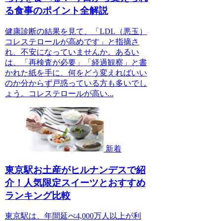
る食事のポイント全解説
健康診断の結果を見て、「LDL（悪玉）
コレステロールが高めです」と指摘さ
れ、不安になっていませんか。あるい
は、「再検査が必要」「経過観察」と書
かれた紙を手に、何をどう変えればいい
のか分からず戸惑っている方も多いでし
ょう。コレステロールが高い...
新着
東京駅お土産がヒルナンデスで紹
介！人気限定スイーツとおすすめ
ランキング比較
東京駅は、年間延べ4,000万人以上が利