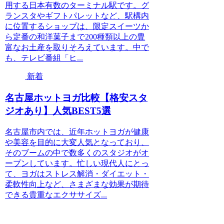
用する日本有数のターミナル駅です。グ
ランスタやギフトパレットなど、駅構内
に位置するショップは、限定スイーツか
ら定番の和洋菓子まで200種類以上の豊
富なお土産を取りそろえています。中で
も、テレビ番組「ヒ...
新着
名古屋ホットヨガ比較【格安スタ
ジオあり】人気BEST5選
名古屋市内では、近年ホットヨガが健康
や美容を目的に大変人気となっており、
そのブームの中で数多くのスタジオがオ
ープンしています。忙しい現代人にとっ
て、ヨガはストレス解消・ダイエット・
柔軟性向上など、さまざまな効果が期待
できる貴重なエクササイズ...