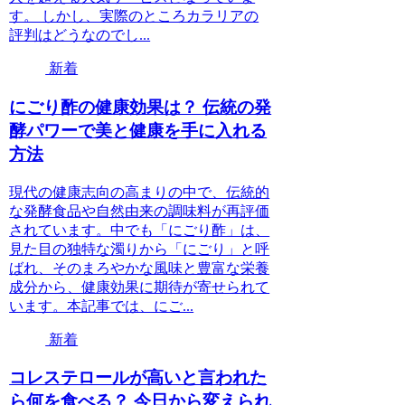
す。 しかし、実際のところカラリアの
評判はどうなのでし...
新着
にごり酢の健康効果は？ 伝統の発
酵パワーで美と健康を手に入れる
方法
現代の健康志向の高まりの中で、伝統的
な発酵食品や自然由来の調味料が再評価
されています。中でも「にごり酢」は、
見た目の独特な濁りから「にごり」と呼
ばれ、そのまろやかな風味と豊富な栄養
成分から、健康効果に期待が寄せられて
います。本記事では、にご...
新着
コレステロールが高いと言われた
ら何を食べる？ 今日から変えられ