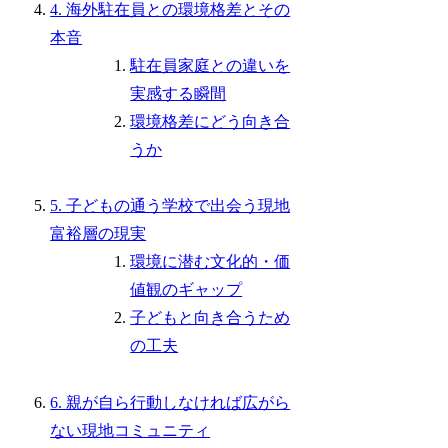
4. 海外駐在員との環境格差とその
本音
駐在員家庭との違いを
実感する瞬間
環境格差にどう向き合
うか
5. 子どもの通う学校で出会う現地
富裕層の現実
環境に潜む文化的・価
値観のギャップ
子どもと向き合うため
の工夫
6. 親が自ら行動しなければ広がら
ない現地コミュニティ