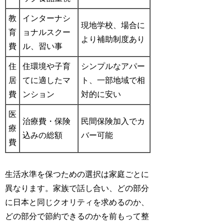
教
インターナシ
現地学校、場合に
育
ョナルスクー
より補助制度あり
費
ル、習い事
住
住環境や子育
シンプルなアパー
居
てに適したマ
ト、一部地域で相
費
ンション
対的に安い
医
治療費・保険
民間保険加入でカ
療
込みの総額
バー可能
費
生活水準を保つための選択は家庭ごとに
異なります。家族で話し合い、どの部分
に日本と同じクオリティを求めるのか、
どの部分で節約できるのかを前もって整