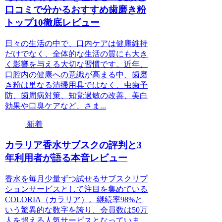
口コミで分かるおすすめ歯磨き粉
トップ10徹底レビュー
日々の生活の中で、口内ケアは健康維持
だけでなく、全体的な生活の質にも大き
く影響を与える大切な習慣です。近年、
口腔内の健康への意識が高まる中、歯磨
き粉は単なる清掃用具ではなく、虫歯予
防、歯周病対策、知覚過敏の改善、美白
効果や口臭ケアなど、さま...
新着
カラリア香水サブスクの評判と3
年利用者が語る本音レビュー
香水を毎月少量ずつ試せるサブスクリプ
ションサービスとして注目を集めている
COLORIA（カラリア）。継続率98%と
いう驚異的な数字を誇り、会員数は50万
人を超える人気サービスとなっていま