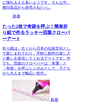
に憧れる人も多いようです。そんな中、
無印良品から発売されたハ...
新着
たった2枚で奇跡を呼ぶ！簡単折
り紙で作るラッキー四葉クローバ
ーアート
折り紙は、古くから日本の伝統文化とし
て親しまれており、手軽に創作の楽しさ
と癒しを提供してくれるアートです。中
でも、四葉のクローバーは「幸運」と
「奇跡」を呼ぶシンボルとして、子ども
から大人まで幅広い世代...
新着