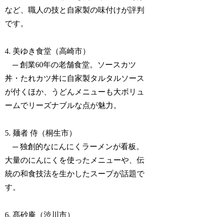
など、職人の技と自家製の味付けが評判
です。
4. 美ゆき食堂（高崎市）
─ 創業60年の老舗食堂。ソースカツ
丼・たれカツ丼に自家製タルタルソース
が付くほか、うどんメニューも大ボリュ
ームでリーズナブルな点が魅力。
5. 麺者 侍（桐生市）
─ 独創的なにんにくラーメンが看板。
大量のにんにくを使ったメニューや、伝
統の和食技法を生かしたスープが話題で
す。
6. 髙砂庵（渋川市）