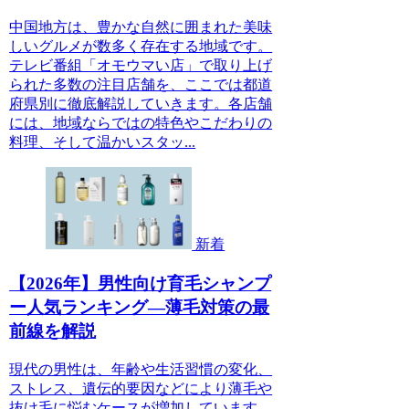
中国地方は、豊かな自然に囲まれた美味
しいグルメが数多く存在する地域です。
テレビ番組「オモウマい店」で取り上げ
られた多数の注目店舗を、ここでは都道
府県別に徹底解説していきます。各店舗
には、地域ならではの特色やこだわりの
料理、そして温かいスタッ...
新着
【2026年】男性向け育毛シャンプ
ー人気ランキング―薄毛対策の最
前線を解説
現代の男性は、年齢や生活習慣の変化、
ストレス、遺伝的要因などにより薄毛や
抜け毛に悩むケースが増加しています。