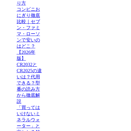
り方
コンビニお
にぎり徹底
比較｜セブ
ン・ファミ
マ・ローソ
ンで安いの
はどこ？
【2026年
版】
CR2032と
CR2025の違
いは？代用
できる？型
番の読み方
から徹底解
説
「買っては
いけないミ
ネラルウォ
ーター」と