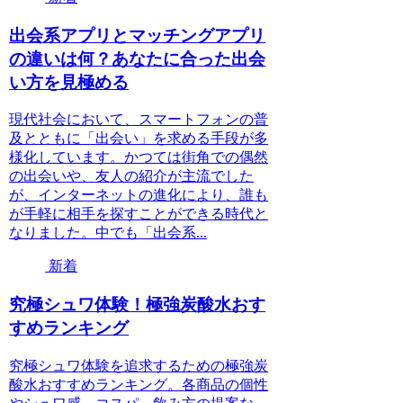
出会系アプリとマッチングアプリ
の違いは何？あなたに合った出会
い方を見極める
現代社会において、スマートフォンの普
及とともに「出会い」を求める手段が多
様化しています。かつては街角での偶然
の出会いや、友人の紹介が主流でした
が、インターネットの進化により、誰も
が手軽に相手を探すことができる時代と
なりました。中でも「出会系...
新着
究極シュワ体験！極強炭酸水おす
すめランキング
究極シュワ体験を追求するための極強炭
酸水おすすめランキング。各商品の個性