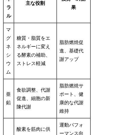
主な役割
ラ
果
ル
マ
グ
糖質・脂質をエ
脂肪燃焼促
ネ
ネルギーに変え
進、基礎代
シ
る酵素の補助、
謝アップ
ウ
ストレス軽減
ム
脂肪燃焼サ
食欲調整、代謝
亜
ポート、健
促進、細胞の新
鉛
康的な代謝
陳代謝
維持
運動パフォ
酸素を筋肉に供
ーマンス向