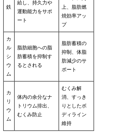
給し、持久力や
鉄
上、脂肪燃
運動能力をサポ
焼効率アッ
ート
プ
カ
脂肪蓄積の
ル
脂肪細胞への脂
抑制、体脂
シ
肪蓄積を抑制す
肪減少のサ
ウ
るとされる
ポート
ム
むくみ解
カ
体内の余分なナ
消、すっき
リ
トリウム排出、
りとしたボ
ウ
むくみ防止
ディライン
ム
維持