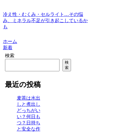
冷え性・むくみ・セルライト…その悩
み、ミネラル不足が引き起こしているか
も
ホーム
新着
検索
検
索
最近の投稿
麦茶は水出
しと煮出し
どっちがい
い？何日も
つ？日持ち
と安全な作