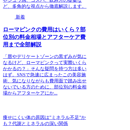
やシュワ感、コスパ、飲み方の提案な
ど、多角的な視点から徹底解説します。
新着
ローマピンクの費用はいくら？部
位別の料金相場とアフターケア費
用まで全部解説
「唇やデリケートゾーンの黒ずみが気に
なるけど、ローマピンクって実際いくら
かかるの？」そんな疑問を持つ方は多い
はず。SNSで急速に広まったこの美容施
術、気になりながらも費用面で踏み出せ
ないでいる方のために、部位別の料金相
場からアフターケアにか...
痩せにくい体の原因は”ミネラル不足”か
も？代謝とミネラルの深い関係