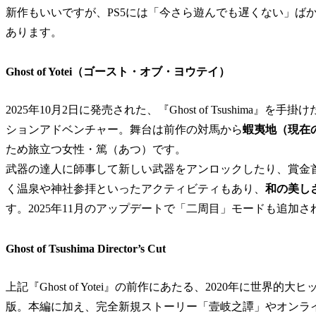
新作もいいですが、PS5には「今さら遊んでも遅くない」ば
あります。
Ghost of Yotei（ゴースト・オブ・ヨウテイ）
2025年10月2日に発売された、『Ghost of Tsushima』を手掛けた
ションアドベンチャー。舞台は前作の対馬から
蝦夷地（現在
ため旅立つ女性・篤（あつ）です。
武器の達人に師事して新しい武器をアンロックしたり、賞金
く温泉や神社参拝といったアクティビティもあり、
和の美し
す。2025年11月のアップデートで「二周目」モードも追加
Ghost of Tsushima Director’s Cut
上記『Ghost of Yotei』の前作にあたる、2020年に
版。本編に加え、完全新規ストーリー「壹岐之譚」やオンライン