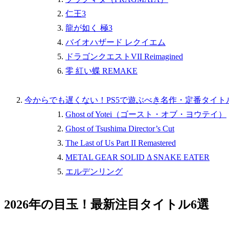
仁王3
龍が如く 極3
バイオハザード レクイエム
ドラゴンクエストVII Reimagined
零 紅い蝶 REMAKE
今からでも遅くない！PS5で遊ぶべき名作・定番タイト
Ghost of Yotei（ゴースト・オブ・ヨウテイ）
Ghost of Tsushima Director’s Cut
The Last of Us Part II Remastered
METAL GEAR SOLID Δ SNAKE EATER
エルデンリング
2026年の目玉！最新注目タイトル6選