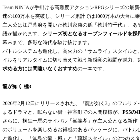
Team NINJAが手掛ける高難度アクションRPGシリーズの最
速の100万本を突破し、シリーズ累計では1000万本の大台に
主人公は江戸幕府を開いた徳川家康の孫「徳川竹千代」。あ
語が描かれます。
シリーズ初となるオープンフィールドを採
幕末まで、多彩な時代を駆け抜けます。
バトルシステムも進化し、高火力の「サムライ」スタイルと
イルをリアルタイムに切り替えて戦う新感覚の戦闘が魅力。
求める方には間違いなくおすすめ
の一本です。
龍が如く 極3
2026年2月12日にリリースされた、『龍が如く3』のフル
まるドラマと、眠らない街・神室町での人間模様が、
PS5
さらに、桐生一馬のライバル「峯義孝」が主人公となる新作『龍が如
のボリュームを楽しめるお得感のあるパッケージに。バトル
と進化し、「堂島の龍・極」と「琉球スタイル」の2つのス