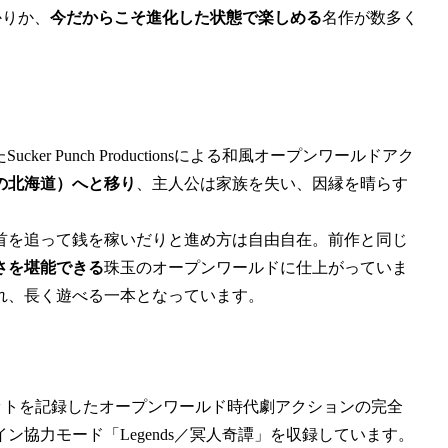
かりか、
今だからこそ進化した状態で楽しめる
名作が数多く
Sucker Punch Productionsによる和風オープンワールドアク
の北海道）へと移り
、主人公は家族を失い、因縁を晴らす
首を追って銭を稼いだりと進め方は自由自在。前作と同じ
さを堪能できる
珠玉のオープンワールドに仕上がっていま
され、長く遊べる一本となっています。
世界的大ヒットを記録したオープンワールド時代劇アクションの完全
協力モード「Legends／冥人奇譚」を収録しています。