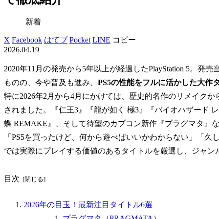
新着
X
Facebook
はてブ
Pocket
LINE
コピー
2026.04.19
2020年11月の発売から5年以上が経過したPlayStation
ものの、今や普及も進み、
PS5の性能をフルに活かした大作
特に2026年2月から4月にかけては、歴史的名作のリメイク
されました。『仁王3』『龍が如く 極3』『バイオハザード レクイエ
蝶 REMAKE』、そして待望のカプコン新作『プラグマタ』
「PS5を買ったけど、何から遊べばいいかわからない」「久
では実際にプレイする価値のあるタイトルを厳選し、ジャン
目次
2026年の目玉！最新注目タイトル6選
プラグマタ（PRAGMATA）