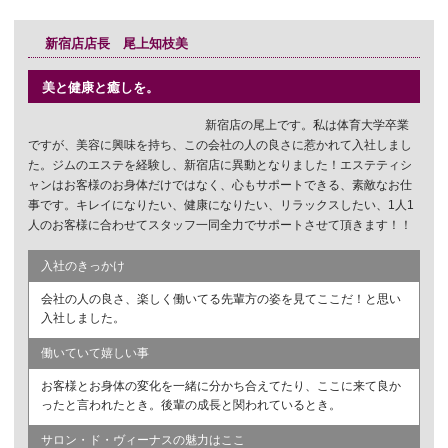
新宿店店長 尾上知枝美
美と健康と癒しを。
新宿店の尾上です。私は体育大学卒業
ですが、美容に興味を持ち、この会社の人の良さに惹かれて入社しまし
た。ジムのエステを経験し、新宿店に異動となりました！エステティシ
ャンはお客様のお身体だけではなく、心もサポートできる、素敵なお仕
事です。キレイになりたい、健康になりたい、リラックスしたい、1人1
人のお客様に合わせてスタッフ一同全力でサポートさせて頂きます！！
入社のきっかけ
会社の人の良さ、楽しく働いてる先輩方の姿を見てここだ！と思い
入社しました。
働いていて嬉しい事
お客様とお身体の変化を一緒に分かち合えてたり、ここに来て良か
ったと言われたとき。後輩の成長と関われているとき。
サロン・ド・ヴィーナスの魅力はここ