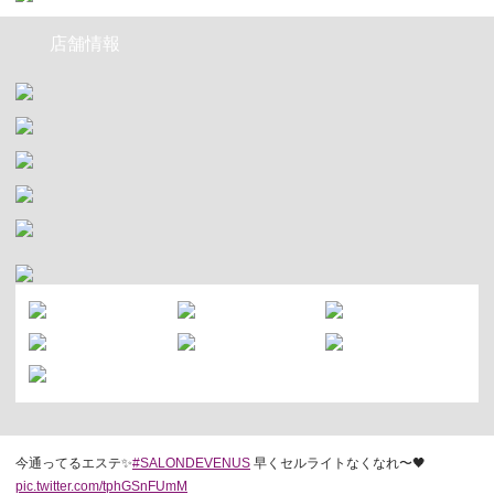
店舗情報
今通ってるエステ✨
#SALONDEVENUS
早くセルライトなくなれ〜🖤
pic.twitter.com/tphGSnFUmM