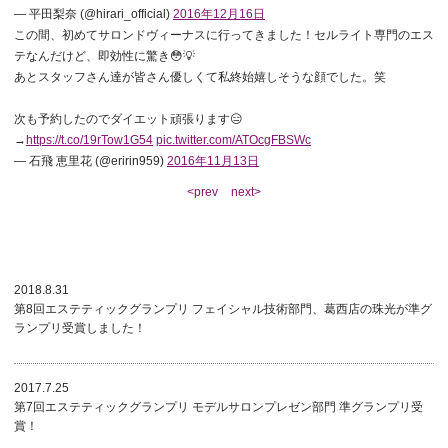
— 平田梨奈 (@hirari_official)
2016年12月16日
この間、初めてサロンドヴィーナスに行ってきました！セルライト専門のエス
テなんだけど、即効性に驚き😳💡
あとスタッフさん達が皆さん優しくて私終始嬉しそうな顔でした。笑
次も予約したのでダイエット頑張ります😑
→
https://t.co/19rTow1G54
pic.twitter.com/ATOcgFBSWc
— 石飛 恵里花 (@eririn959)
2016年11月13日
<prev
next>
新着情報
2018.8.31
第8回エステティックグランプリ フェイシャル技術部門、葛西店の珠光が準グ
ランプリ受賞しました！
2017.7.25
第7回エステティックグランプリ モデルサロンプレゼン部門 準グランプリ受
賞！