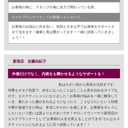
お客様の為に、スタッフの為に全力で関わっている所。
エステプランナーとしてお客様へメッセージ
お客様のお悩みと向き合い、笑顔と大きな手でお身体をサポートさ
せて頂きます！健康と美は繋がってます！一緒に頑張っていきまし
ょう！！
新宿店 佐藤由紀子
外側だけでなく、内面をも輝かせるようなサポートを！
私は小さい頃から美容が大好きです。
何事もオタク気質で、好きになったことはとことん突き詰めるタイプな
ので、エステティシャンになりました！お客様の悩みを一緒に解決して
いき、着たかった服がきれるようになったり、こうなりたいという目標
や夢が達成できた時は、本当にやりがいを感じます。お客様をキレイに
したいという想いは誰よりも大きいです！サロンドヴィーナス新宿店の
エステプランナーとして“お客様の人生を変えることができる”そんなエス
テティシャンになれるように日々頑張っています！！