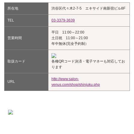
所在地
渋谷区代々木2-7-5 エキサイド南新宿ビル8F
TEL
03-3379-3639
平日 11:00～22:00
営業時間
土日祝 11:00～21:00
年中無休(完全予約制）
取扱カード
各種QRコード決済・電子マネーも対応してお
ります
http://www.salon-
URL
venus.com/shop/shinjuku.php
新宿店エステプランナーのご紹介