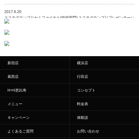
2017.6.20
エステグランプリセミファイナル(技術部門) エステグランプリプレゼンテーシ
ョン部門全国大会(顧客満足度)出場！
2016.12.19
1月10日は、社内研修のため全店休業とさせていただきます。
2016.12.19
新宿店
横浜店
年末年始は休業とさせていただきます。詳細は各店にお問い合わせください。
今年もご愛顧頂きありがとうございました。2017年もよろしくお願いいたし
葛西店
行田店
ます！
H×H恵比寿
コンセプト
2016.12.19
12月27日は、社内研修のため全店休業とさせていただきます。
メニュー
料金表
2016.10.04
キャンペーン
体験談
11月2日は社内研修のため全店休業とさせていただきます。
渋谷店、二俣川店、高崎店の3店舗は、11月5日～11月9日まで休業させてい
よくあるご質問
お問い合わせ
ただきます。