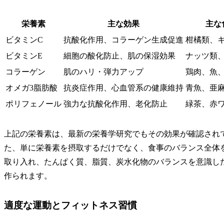
栄養素
主な効果
主な
ビタミンC
抗酸化作用、コラーゲン生成促進
柑橘類、
ビタミンE
細胞の酸化防止、肌の保湿効果
ナッツ類
コラーゲン
肌のハリ・弾力アップ
鶏肉、魚
オメガ3脂肪酸
抗炎症作用、心血管系の健康維持
青魚、亜
ポリフェノール
強力な抗酸化作用、老化防止
緑茶、赤
上記の栄養素は、最新の栄養学研究でもその効果が確認され
た、単に栄養素を摂取するだけでなく、食事のバランス全体
取り入れ、たんぱく質、脂質、炭水化物のバランスを意識し
作られます。
適度な運動とフィットネス習慣