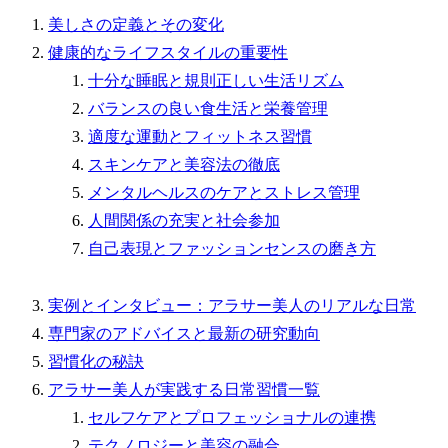
美しさの定義とその変化
健康的なライフスタイルの重要性
十分な睡眠と規則正しい生活リズム
バランスの良い食生活と栄養管理
適度な運動とフィットネス習慣
スキンケアと美容法の徹底
メンタルヘルスのケアとストレス管理
人間関係の充実と社会参加
自己表現とファッションセンスの磨き方
実例とインタビュー：アラサー美人のリアルな日常
専門家のアドバイスと最新の研究動向
習慣化の秘訣
アラサー美人が実践する日常習慣一覧
セルフケアとプロフェッショナルの連携
テクノロジーと美容の融合