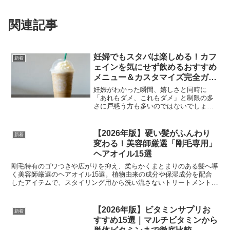
関連記事
妊婦でもスタバは楽しめる！カフ
新着
ェインを気にせず飲めるおすすめ
メニュー＆カスタマイズ完全ガイ
ド
妊娠がわかった瞬間、嬉しさと同時に
「あれもダメ、これもダメ」と制限の多
さに戸惑う方も多いのではないでしょう
か。なかでも、大好きなスタバのコーヒ
ーを我慢しなきゃいけないのかな……と
落ち込んでしまう妊婦さんは少なくあり
【2026年版】硬い髪がふんわり
新着
ません。でも、安心してくだ...
変わる！美容師厳選「剛毛専用」
ヘアオイル15選
剛毛特有のゴワつきや広がりを抑え、柔らかくまとまりのある髪へ導
く美容師厳選のヘアオイル15選。植物由来の成分や保湿成分を配合
したアイテムで、スタイリング用から洗い流さないトリートメントま
で、硬い髪をふんわり変えるコツを徹底解説します。
【2026年版】ビタミンサプリお
新着
すすめ15選｜マルチビタミンから