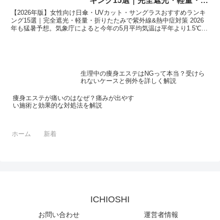
キング15選｜完全遮光・軽量・折
りたたみで紫外線&熱中症対策
【2026年版】女性向け日傘・UVカット・サングラスおすすめランキ
ング15選｜完全遮光・軽量・折りたたみで紫外線&熱中症対策 2026
年も猛暑予想。気象庁によると今年の5月平均気温は平年より1.5℃高
く、6月から本格的な紫外線・熱中症シーズ...
生理中の痩身エステはNGって本当？受けら
れないケースと例外を詳しく解説
痩身エステが痛いのはなぜ？痛みが出やす
い施術と効果的な対処法を解説
ホーム
新着
ICHIOSHI
お問い合わせ
運営者情報