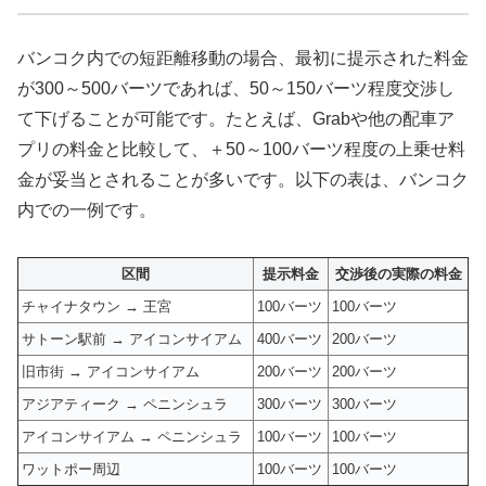
バンコク内での短距離移動の場合、最初に提示された料金
が300～500バーツであれば、50～150バーツ程度交渉し
て下げることが可能です。たとえば、Grabや他の配車ア
プリの料金と比較して、＋50～100バーツ程度の上乗せ料
金が妥当とされることが多いです。以下の表は、バンコク
内での一例です。
区間
提示料金
交渉後の実際の料金
チャイナタウン → 王宮
100バーツ
100バーツ
サトーン駅前 → アイコンサイアム
400バーツ
200バーツ
旧市街 → アイコンサイアム
200バーツ
200バーツ
アジアティーク → ペニンシュラ
300バーツ
300バーツ
アイコンサイアム → ペニンシュラ
100バーツ
100バーツ
ワットポー周辺
100バーツ
100バーツ