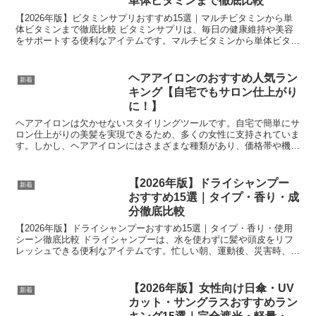
単体ビタミンまで徹底比較
【2026年版】ビタミンサプリおすすめ15選｜マルチビタミンから単
体ビタミンまで徹底比較 ビタミンサプリは、毎日の健康維持や美容
をサポートする便利なアイテムです。マルチビタミンから単体ビタミ
ン、リポソームビタミンCまで、さまざまな選択肢があ...
ヘアアイロンのおすすめ人気ラン
新着
キング【自宅でもサロン仕上がり
に！】
ヘアアイロンは欠かせないスタイリングツールです。自宅で簡単にサ
ロン仕上がりの美髪を実現できるため、多くの女性に支持されていま
す。しかし、ヘアアイロンにはさまざまな種類があり、価格帯や機
能、プレートの材質、温度調節機能、さらには持ち運びのしや...
【2026年版】ドライシャンプー
新着
おすすめ15選｜タイプ・香り・成
分徹底比較
【2026年版】ドライシャンプーおすすめ15選｜タイプ・香り・使用
シーン徹底比較 ドライシャンプーは、水を使わずに髪や頭皮をリフ
レッシュできる便利なアイテムです。忙しい朝、運動後、災害時、入
院・介護、キャンプなど、さまざまなシーンで活躍しま...
【2026年版】女性向け日傘・UV
新着
カット・サングラスおすすめラン