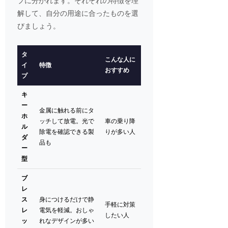
プに分かれます。それぞれの特徴を理
解して、自分の用途に合ったものを選
びましょう。
タ
こんな人に
イ
特徴
おすすめ
プ
キ
ー
金属に触れる前にタ
ホ
ッチして放電。光で
車の乗り降
ル
除電を確認できる製
りが多い人
ダ
品も
ー
型
ブ
レ
ス
身につけるだけで静
手軽に対策
レ
電気を軽減。おしゃ
したい人
ッ
れなデザインが多い