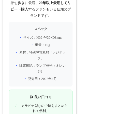
持ち歩きに最適。
20年以上愛用してリ
ピート購入
するファンもいる信頼のブ
ランドです。
スペック
サイズ：H69×W39×D8mm
重量：10g
素材：特殊導電素材「レジテッ
ク」
除電確認：ランプ発光（オレン
ジ）
発売日：2022年4月
👍 良い口コミ
「カラビナ型なので鍵をまとめら
れて便利」