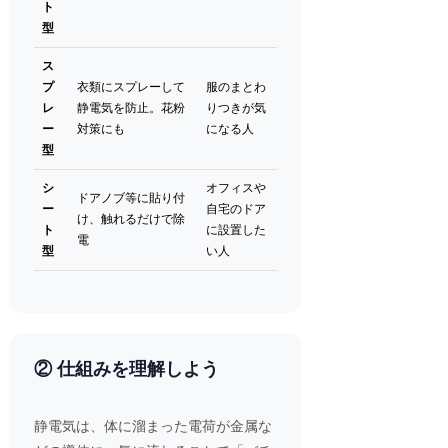
ト
型
ス
プ
衣類にスプレーして
服のまとわ
レ
静電気を防止。花粉
りつきが気
ー
対策にも
になる人
型
シ
オフィスや
ドアノブ等に貼り付
ー
自宅のドア
け、触れるだけで除
ト
に設置した
電
型
い人
② 仕組みを理解しよう
静電気は、体に溜まった電荷が金属な