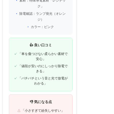
素材：特殊導電素材「レジテッ
ク」
除電確認：ランプ発光（オレン
ジ）
カラー：ピンク
👍 良い口コミ
「車を傷つけない柔らかい素材で
安心」
「値段が安いのにしっかり除電で
きる」
「バチバチという音と光で放電が
わかる」
👎 気になる点
「小さすぎて紛失しやすい」