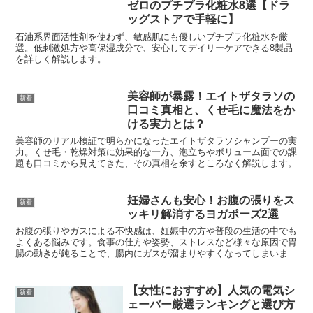
ゼロのプチプラ化粧水8選【ドラ
ッグストアで手軽に】
石油系界面活性剤を使わず、敏感肌にも優しいプチプラ化粧水を厳
選。低刺激処方や高保湿成分で、安心してデイリーケアできる8製品
を詳しく解説します。
美容師が暴露！エイトザタラソの
新着
口コミ真相と、くせ毛に魔法をか
ける実力とは？
美容師のリアル検証で明らかになったエイトザタラソシャンプーの実
力。くせ毛・乾燥対策に効果的な一方、泡立ちやボリューム面での課
題も口コミから見えてきた、その真相を余すところなく解説します。
妊婦さんも安心！お腹の張りをス
新着
ッキリ解消するヨガポーズ2選
お腹の張りやガスによる不快感は、妊娠中の方や普段の生活の中でも
よくある悩みです。食事の仕方や姿勢、ストレスなど様々な原因で胃
腸の動きが鈍ることで、腸内にガスが溜まりやすくなってしまいま
す。特に妊婦さん...
【女性におすすめ】人気の電気シ
新着
ェーバー厳選ランキングと選び方