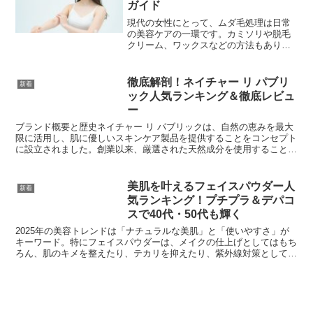
ガイド
現代の女性にとって、ムダ毛処理は日常
の美容ケアの一環です。カミソリや脱毛
クリーム、ワックスなどの方法もありま
すが、電気シェーバーは「肌にやさし
い」「手軽に全身ケアができる」「持ち
運びに便利」といった点で注目されてい
徹底解剖！ネイチャー リ パブリ
新着
ます。特に、敏感肌や自己処...
ック人気ランキング＆徹底レビュ
ー
ブランド概要と歴史ネイチャー リ パブリックは、自然の恵みを最大
限に活用し、肌に優しいスキンケア製品を提供することをコンセプト
に設立されました。創業以来、厳選された天然成分を使用すること
で、多くのユーザーから信頼と支持を得ています。創業の背...
美肌を叶えるフェイスパウダー人
新着
気ランキング！プチプラ＆デパコ
スで40代・50代も輝く
2025年の美容トレンドは「ナチュラルな美肌」と「使いやすさ」が
キーワード。特にフェイスパウダーは、メイクの仕上げとしてはもち
ろん、肌のキメを整えたり、テカリを抑えたり、紫外線対策としても
大活躍。今回は、プチプラからデパコスまで、さらには4...