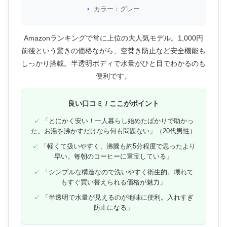
カラー：グレー
Amazonランキングで常に上位の大人気モデル。1,000円
前後という驚きの価格ながら、空焚き防止など安全機能も
しっかり搭載。半透明ボディで水量がひと目でわかるのも
便利です。
良い口コミ / ここがポイント
「とにかく安い！一人暮らし始めたばかりで助かっ
た。お湯を沸かすだけなら何も問題ない」（20代男性）
「軽くて扱いやすく、沸騰も約5分程度で思ったより
早い。毎朝のコーヒーに重宝している」
「シンプルな構造なので洗いやすく衛生的。壊れて
もすぐ買い替えられる価格が魅力」
「半透明で水量が見えるのが地味に便利。入れすぎ
防止になる」