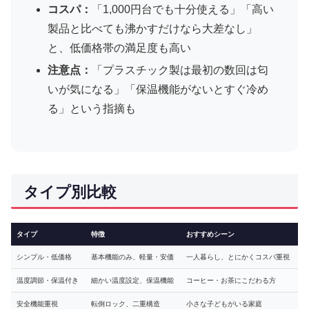
コスパ：
「1,000円台でも十分使える」「高い
製品と比べても沸かすだけなら大差なし」
と、低価格帯の満足度も高い
注意点：
「プラスチック製は最初の数回は匂
いが気になる」「保温機能がないとすぐ冷め
る」という指摘も
タイプ別比較
タイプ
特徴
おすすめシーン
シンプル・低価格
基本機能のみ、軽量・安価
一人暮らし、とにかくコスパ重視
温度調節・保温付き
細かい温度設定、保温機能
コーヒー・お茶にこだわる方
安全機能重視
転倒ロック、二重構造
小さな子どもがいる家庭