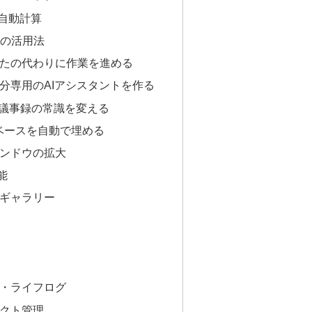
)で自動計算
AIの活用法
nt:あなたの代わりに作業を進める
ts:自分専用のAIアシスタントを作る
otes:議事録の常識を変える
:データベースを自動で埋める
ンドウの拡大
能
ギャラリー
・ライフログ
クト管理