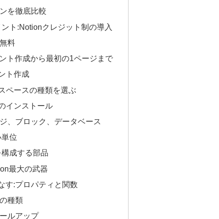
ランを徹底比較
ント:Notionクレジット制の導入
無料
カウント作成から最初の1ページまで
ウント作成
クスペースの種類を選ぶ
リのインストール
ージ、ブロック、データベース
小単位
を構成する部品
ion最大の武器
なす:プロパティと関数
の種類
ールアップ