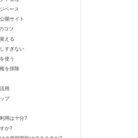
ッジベース
公開サイト
0のコツ
覚える
しすぎない
を使う
複を排除
活用
ップ
利用は十分?
すか?
個人向けの単独契約はできますか?