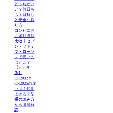
どっちがい
い？何日も
つ？日持ち
と安全な作
り方
コンビニお
にぎり徹底
比較｜セブ
ン・ファミ
マ・ローソ
ンで安いの
はどこ？
【2026年
版】
CR2032と
CR2025の違
いは？代用
できる？型
番の読み方
から徹底解
説