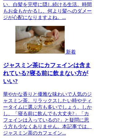
い、白髪を完璧に隠し続ける生活。時間
もお金もかかるし、何より髪へのダメー
ジが心配になりますよね。...
新着
ジャスミン茶にカフェインは含ま
れている?寝る前に飲まない方が
いい?
華やかな香りと優雅な味わいで人気のジ
ャスミン茶。リラックスしたい時やティ
ータイムに選ぶ方も多いでしょう。しか
し、「寝る前に飲んでも大丈夫?」「カ
フェインは入っているの?」と疑問に思
う方も少なくありません。本記事では、
ジャスミン茶のカフェイン...