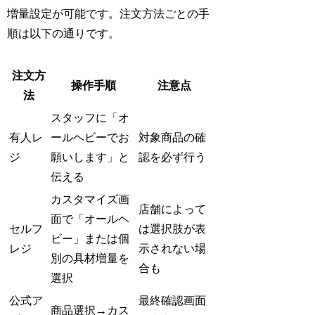
増量設定が可能です。注文方法ごとの手
順は以下の通りです。
注文方
操作手順
注意点
法
スタッフに「オ
有人レ
ールヘビーでお
対象商品の確
ジ
願いします」と
認を必ず行う
伝える
カスタマイズ画
店舗によって
面で「オールヘ
セルフ
は選択肢が表
ビー」または個
レジ
示されない場
別の具材増量を
合も
選択
公式ア
最終確認画面
商品選択→カス