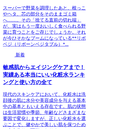
スーパーで野菜を調理したあと、根っこ
やヘタ、芯の部分をそのままゴミ箱
へ……。その「捨てる直前の切れ端」
が、実はもう一度おいしく食べられる野
菜に育つことをご存じでしょうか。それ
が今ひそかなブームになっている**リボ
ベジ（リボーンベジタブル）*...
新着
敏感肌からエイジングケアまで！
実績ある本当にいい化粧水ランキ
ングと使い方の全て
現代のスキンケアにおいて、化粧水は洗
顔後の肌に水分や美容成分を与える基本
中の基本ともいえる存在です。肌の状態
は生活習慣や季節、年齢などさまざまな
要因で変化しますが、正しい化粧水を選
ぶことで、健やかで美しい肌を保つため