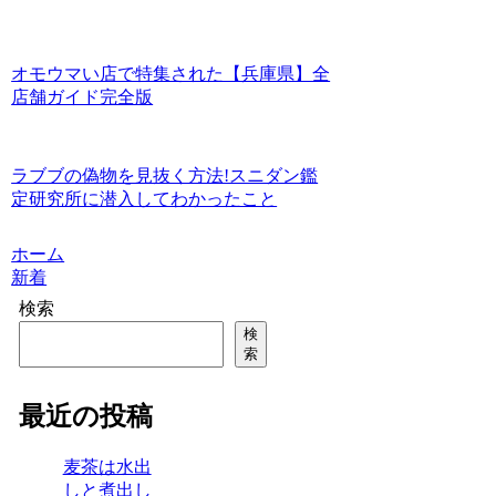
オモウマい店で特集された【兵庫県】全
店舗ガイド完全版
ラブブの偽物を見抜く方法!スニダン鑑
定研究所に潜入してわかったこと
ホーム
新着
検索
検
索
最近の投稿
麦茶は水出
しと煮出し