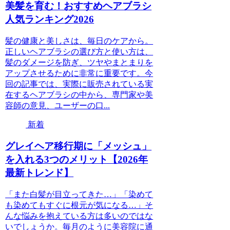
美髪を育む！おすすめヘアブラシ
人気ランキング2026
髪の健康と美しさは、毎日のケアから。
正しいヘアブラシの選び方と使い方は、
髪のダメージを防ぎ、ツヤやまとまりを
アップさせるために非常に重要です。今
回の記事では、実際に販売されている実
在するヘアブラシの中から、専門家や美
容師の意見、ユーザーの口...
新着
グレイヘア移行期に「メッシュ」
を入れる3つのメリット【2026年
最新トレンド】
「また白髪が目立ってきた…」「染めて
も染めてもすぐに根元が気になる…」そ
んな悩みを抱えている方は多いのではな
いでしょうか。毎月のように美容院に通