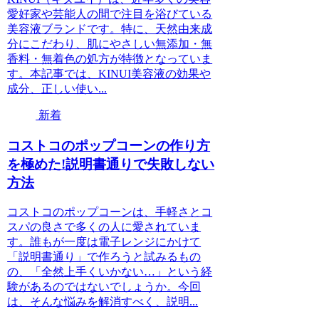
愛好家や芸能人の間で注目を浴びている
美容液ブランドです。特に、天然由来成
分にこだわり、肌にやさしい無添加・無
香料・無着色の処方が特徴となっていま
す。本記事では、KINUI美容液の効果や
成分、正しい使い...
新着
コストコのポップコーンの作り方
を極めた!説明書通りで失敗しない
方法
コストコのポップコーンは、手軽さとコ
スパの良さで多くの人に愛されていま
す。誰もが一度は電子レンジにかけて
「説明書通り」で作ろうと試みるもの
の、「全然上手くいかない…」という経
験があるのではないでしょうか。今回
は、そんな悩みを解消すべく、説明...