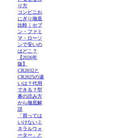
り方
コンビニお
にぎり徹底
比較｜セブ
ン・ファミ
マ・ローソ
ンで安いの
はどこ？
【2026年
版】
CR2032と
CR2025の違
いは？代用
できる？型
番の読み方
から徹底解
説
「買っては
いけないミ
ネラルウォ
ーター」と