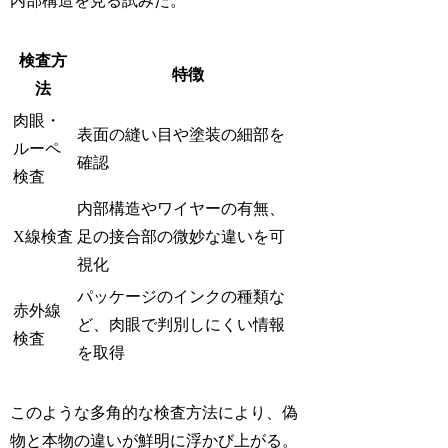
内部構造を見る試みだ。
検査方
特徴
法
肉眼・
表面の縫い目や塗装の細部を
ルーペ
確認
検査
内部構造やワイヤーの有無、
X線検査
足の接合部の微妙な違いを可
視化
パッケージのインクの種類な
赤外線
ど、肉眼で判別しにくい情報
検査
を取得
このような多角的な検査方法により、偽
物と本物の違いが鮮明に浮かび上がる。