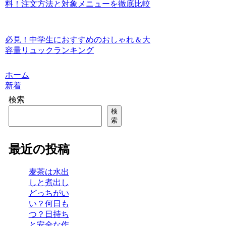
料！注文方法と対象メニューを徹底比較
必見！中学生におすすめのおしゃれ＆大
容量リュックランキング
ホーム
新着
検索
検
索
最近の投稿
麦茶は水出
しと煮出し
どっちがい
い？何日も
つ？日持ち
と安全な作