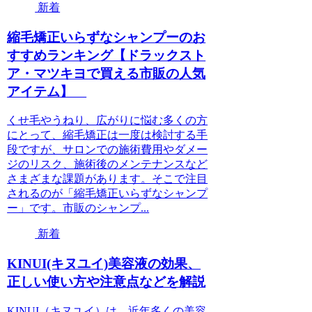
新着
縮毛矯正いらずなシャンプーのお
すすめランキング【ドラックスト
ア・マツキヨで買える市販の人気
アイテム】
くせ毛やうねり、広がりに悩む多くの方
にとって、縮毛矯正は一度は検討する手
段ですが、サロンでの施術費用やダメー
ジのリスク、施術後のメンテナンスなど
さまざまな課題があります。そこで注目
されるのが「縮毛矯正いらずなシャンプ
ー」です。市販のシャンプ...
新着
KINUI(キヌユイ)美容液の効果、
正しい使い方や注意点などを解説
KINUI（キヌユイ）は、近年多くの美容