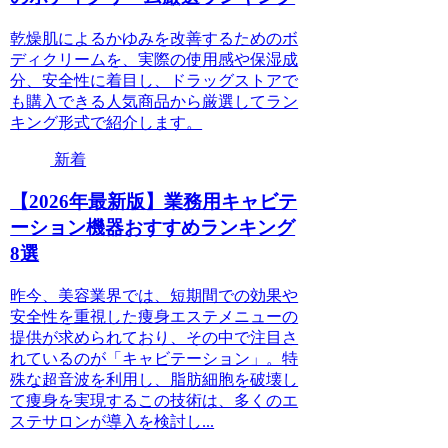
乾燥肌によるかゆみを改善するためのボ
ディクリームを、実際の使用感や保湿成
分、安全性に着目し、ドラッグストアで
も購入できる人気商品から厳選してラン
キング形式で紹介します。
新着
【2026年最新版】業務用キャビテ
ーション機器おすすめランキング
8選
昨今、美容業界では、短期間での効果や
安全性を重視した痩身エステメニューの
提供が求められており、その中で注目さ
れているのが「キャビテーション」。特
殊な超音波を利用し、脂肪細胞を破壊し
て痩身を実現するこの技術は、多くのエ
ステサロンが導入を検討し...