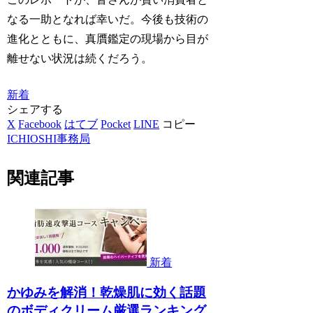
なる一助となれば幸いだ。今後も技術の
進化とともに、真贋鑑定の現場から目が
離せない状況は続くだろう。
新着
シェアする
X
Facebook
はてブ
Pocket
LINE
コピー
ICHIOSHI事務局
関連記事
新着
かゆみを解消！乾燥肌に効く話題
のボディクリーム厳選ランキング